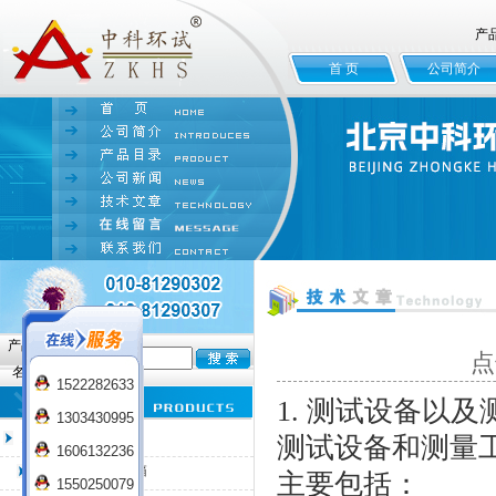
产
首 页
公司简介
产品
点
名:
1522282633
1. 测试设备以
1303430995
臭氧老化试验箱
测试设备和测量工具
1606132236
QL-100臭氧老化箱
主要包括：
1550250079