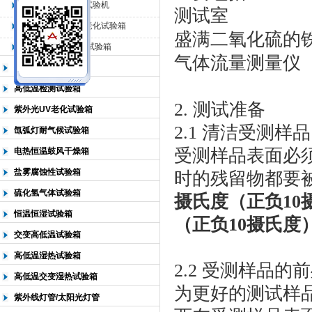
QL-225臭氧老化试验机
测试室
QL-500动态臭氧老化试验箱
盛满二氧化硫的
北京中科环试仪器有限公司
QL-0*型臭氧老化试验箱
气体流量测量仪
低温恒温试验箱
高低温检测试验箱
2. 测试准备
紫外光UV老化试验箱
2.1 清洁受测样品
氙弧灯耐气候试验箱
受测样品表面必
电热恒温鼓风干燥箱
盐雾腐蚀性试验箱
时的残留物都要
硫化氢气体试验箱
摄氏度（正负10
恒温恒湿试验箱
（正负10摄氏度
交变高低温试验箱
高低温湿热试验箱
2.2 受测样品
高低温交变湿热试验箱
为更好的测试样
紫外线灯管/太阳光灯管