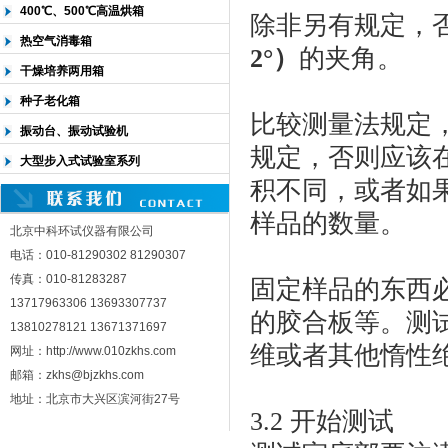
400℃、500℃高温烘箱
除非另有规定，
热空气消毒箱
2°）
的夹角。
干燥培养两用箱
种子老化箱
比较测量法规定
振动台、振动试验机
规定，否则应该
大型步入式试验室系列
积不同，或者如
样品的数量。
北京中科环试仪器有限公司
电话：010-81290302 81290307
传真：010-81283287
固定样品的东西
13717963306 13693307737
的胶合板等。测
13810278121 13671371697
维或者其他惰性
网址：http://www.010zkhs.com
邮箱：zkhs@bjzkhs.com
地址：北京市大兴区滨河街27号
3.2 开始测试