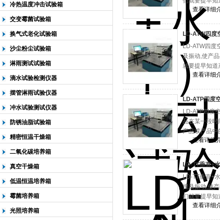
们就要提早知
冷热温度冲击试验箱
查看详细
交变霉菌试验箱
换气式老化试验箱
LD-ATW四
LD-ATW四
沙尘粉尘试验箱
及振动,使产
淋雨测试试验箱
就要提早知道
查看详细
滴水试验检测仪器
摆管淋雨试验仪器
LD-ATP四
冲水试验测试仪器
LD-ATP四
品在某一段时
防锈油脂试验箱
产品或产品中
精密恒温干燥箱
查看详细
二氧化碳培养箱
LD-TT垂直
真空干燥箱
LD-TT垂直
低温恒温培养箱
撞及振动,使
霉菌培养箱
们就要提早知
查看详细
光照培养箱