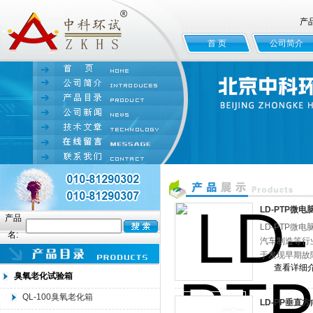
产
首 页
公司简介
LD-PTP微
产品
LD-PTP
名:
汽车制造等行
于发现早期故
查看详细
臭氧老化试验箱
QL-100臭氧老化箱
LD-PP垂直