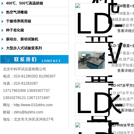
400℃、500℃高温烘箱
LD-TW垂直
热空气消毒箱
LD-TW垂直
碰撞及振动,
干燥培养两用箱
我们就要提早
种子老化箱
查看详细
振动台、振动试验机
LD-TP 垂
大型步入式试验室系列
LD-TP 垂
及振动,使产
就要提早知道
北京中科环试仪器有限公司
查看详细
电话：010-81290302 81290307
传真：010-81283287
LD-HT水平
13717963306 13693307737
LD-HT水平
13810278121 13671371697
撞及振动,使
网址：http://www.010zkhs.com
们就要提早知
查看详细
邮箱：zkhs@bjzkhs.com
地址：北京市大兴区滨河街27号
LD-HW水平
LD-HW水平