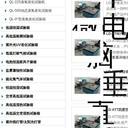
QL-225臭氧老化试验机
LD-PP垂直
品在某一段时
QL-500动态臭氧老化试验箱
产品或产品中
北京中科环试仪器有限公司
QL-0*型臭氧老化试验箱
查看详细
低温恒温试验箱
LD-XTW六
高低温检测试验箱
LD-XTW六
紫外光UV老化试验箱
产生不良，严
部件的耐振寿
氙弧灯耐气候试验箱
查看详细
电热恒温鼓风干燥箱
盐雾腐蚀性试验箱
LD-XTP全
LD-XTP全
硫化氢气体试验箱
撞及振动,使
恒温恒湿试验箱
们就要提早知
查看详细
交变高低温试验箱
高低温湿热试验箱
LD-ATT四
高低温交变湿热试验箱
LD-ATT四
紫外线灯管/太阳光灯管
撞及振动,使