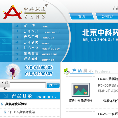
产
首 页
公司简介
FX-400防
产品
FX-400
名:
研单位的试验
查看详细
臭氧老化试验箱
QL-100臭氧老化箱
FX-250中