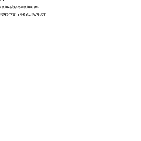
 ③.低频到高频再到低频/可循环;
上频再到下频--3种模式对数/可循环;