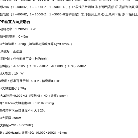
倍频功能（1～600HZ、1～3000HZ、1～5000HZ、）15段成倍数增加,①.低频到高频 ②.高频到低频
对数功能（1～600HZ、1～3000HZ、1～5000HZ客户自定）①.下频到上频 ②.上频到下频 ③.下频到
-PP垂直方向振动台
动机功率：2.2KW/3.8KW
振幅可调范围：0～5mm
zui大加速度：＜20g（加速度与振幅换算1g=9.8m/s2）
.振动波形：正弦波
.时间控制：任何时间可设（秒为单位）
电源电压：AC220V（±10%）/50HZ、AC380V（±10%）/50HZ
zui大电流：10（A）
.精密度：频率可显示到0.01Hz，精密度0.1Hz
.zui大加速度小于20g
i大加速度=0.002×f2（频率HZ）×D（振幅p-pmm）
10HZzui大加速度=0.002×102×5=1g
何頻率下zui加速度不可大于20g
zui大振幅＜5mm
大振幅=20/（0.002×f2）
100Hzzui大振幅=20/（0.002×1002）=1mm