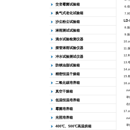
交变霉菌试验箱
6.
换气式老化试验箱
7.
LD
沙尘粉尘试验箱
8.振
淋雨测试试验箱
9.
滴水试验检测仪器
10.
摆管淋雨试验仪器
11
12
冲水试验测试仪器
13.
防锈油脂试验箱
14.
精密恒温干燥箱
15
二氧化碳培养箱
16
zu
真空干燥箱
举例:
低温恒温培养箱
在任
霉菌培养箱
17.
光照培养箱
zui
举例：
400℃、500℃高温烘箱