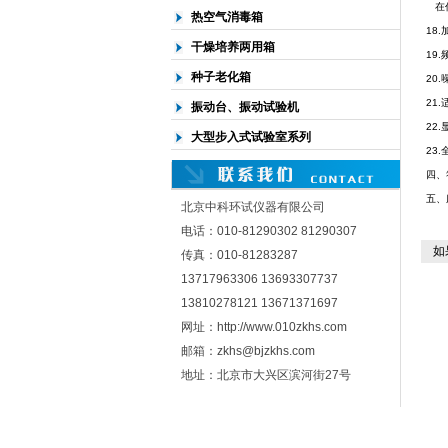
在任
热空气消毒箱
18.
干燥培养两用箱
19
种子老化箱
20
21
振动台、振动试验机
22
大型步入式试验室系列
23
四、
五、
北京中科环试仪器有限公司
电话：010-81290302 81290307
如
传真：010-81283287
13717963306 13693307737
13810278121 13671371697
网址：http://www.010zkhs.com
邮箱：zkhs@bjzkhs.com
地址：北京市大兴区滨河街27号