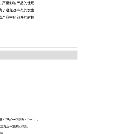
，严重影响产品的使用
为了避免这事态的发生
或产品中的部件的耐振
＜20g/zui大振幅＜5mm）;
意设定真正标准来回扫频;
可循环.