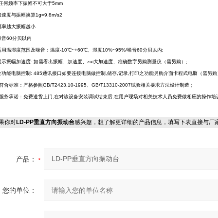
何频率下振幅不可大于5mm
加速度与振幅换算1g=9.8m/s2
.频率越大振幅越小
.噪音60分贝以内
.适用温湿度范围及噪音：温度-10℃~+60℃、湿度10%~95%/噪音60分贝以內;
.显示振幅加速度: 如需看出振幅、加速度、zui大加速度、准确数字另购测量仪（需另购）;
.全功能电脑控制: 485通讯接口如要连接电脑做控制,储存,记录,打印之功能另购介面卡程式电脑（需另购
符合标准：严格参照GB/T2423.10-1995、GB/T13310-2007试验相关要求方法设计制造；
服务承诺：免费送货上门,在对该设备安装调试结束后,在用户现场对相关技术人员免费做相应的操作培
果你对
LD-PP垂直方向振动台
感兴趣，想了解更详细的产品信息，填写下表直接与厂
产品：
您的单位：