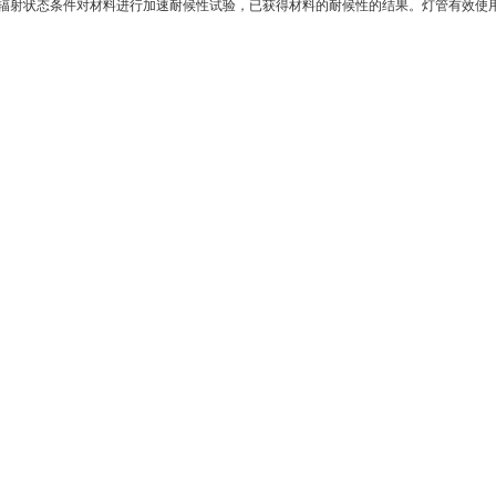
辐射状态条件对材料进行加速耐候性试验，已获得材料的耐候性的结果。灯管有效使用