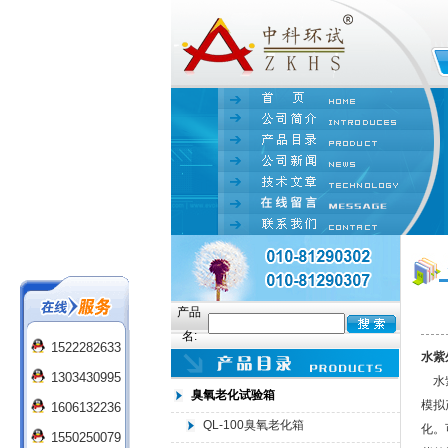
产品
名:
1522282633
水紫
1303430995
水紫
臭氧老化试验箱
模拟
1606132236
QL-100臭氧老化箱
化。
1550250079