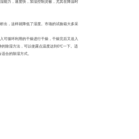
加湿能力，速度快，加湿控制灵敏，尤其在降温时
结析出，这样就降低了湿度。市场的试验箱大多采
送入可循环利用的干燥进行干燥，干燥完后又送入
种的除湿方法，可以使露点温度达到0℃一下。适
备适合的除湿方式。