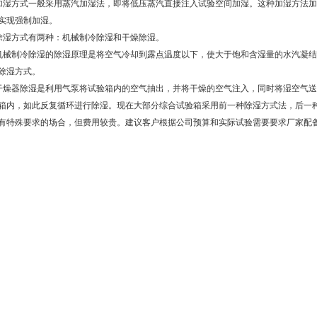
加湿方式一般采用蒸汽加湿法，即将低压蒸汽直接注入试验空间加湿。这种加湿方法
实现强制加湿。
除湿方式有两种：机械制冷除湿和干燥除湿。
机械制冷除湿的除湿原理是将空气冷却到露点温度以下，使大于饱和含湿量的水汽凝
除湿方式。
干燥器除湿是利用气泵将试验箱内的空气抽出，并将干燥的空气注入，同时将湿空气
箱内，如此反复循环进行除湿。现在大部分综合试验箱采用前一种除湿方式法，后一
有特殊要求的场合，但费用较贵。建议客户根据公司预算和实际试验需要要求厂家配