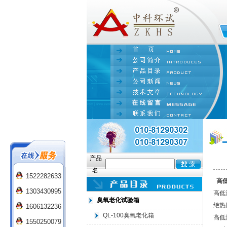
产品
名:
1522282633
高
1303430995
高低
臭氧老化试验箱
绝热
1606132236
QL-100臭氧老化箱
高低
1550250079