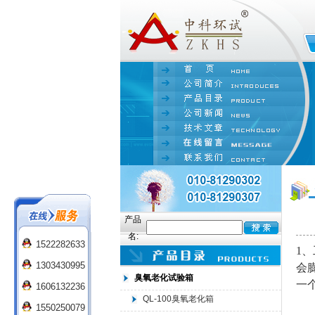
产品
名:
1522282633
1
、
1303430995
会
臭氧老化试验箱
一
1606132236
QL-100臭氧老化箱
1550250079