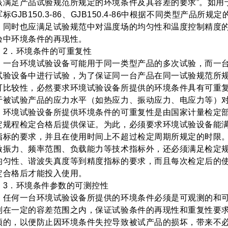
该满足产品试验规范所规定的环境条件及其容差的要求
”
。如用
军标
GJB150.3-86
、
GJB150.4-86
中根据不同类型产品所规定
，同时也应满足试验规范中对温度场的均匀性和温度控制精度
验中环境条件的再现性。
2
．环境条件的可重复性
台环境试验设备可能用于同一类型产品的多次试验，而一台
试验设备中进行试验，为了保证同一台产品在同一试验规范所
可比较性，必然要求环境试验设备所提供的环境条件具有可重
于被试验产品的应力水平（如热应力、振动应力、电应力等）
境试验设备所提供环境条件的可重复性是由国家计量检定部
定规程检定合格后提供保证。为此，必须要求环境试验设备能
指标的要求，并且在使用时间上不超过检定周期所规定的时限
激振力、频率范围、负载能力等技术指标外，还必须满足检定
均匀性、谐波失真度等到精度指标的要求，而且每次检定后的
定合格后才能投入使用。
3
．环境条件参数的可测控性
何一台环境试验设备所提供的环境条件必须是可观测的和可
制在一定的容差范围之内，保证试验条件的再现性和重复性要
须的，以便防止因环境条件失控导致被试产品的损坏，带来不