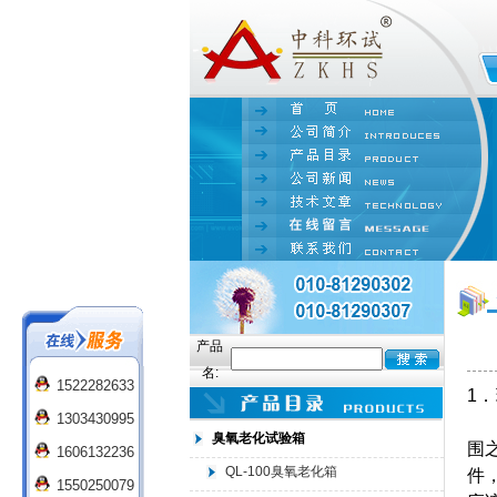
产品
名:
1522282633
1
．
1303430995
在
臭氧老化试验箱
围
1606132236
QL-100臭氧老化箱
件
1550250079