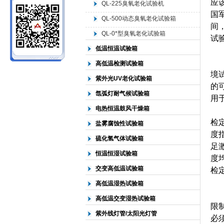
应
QL-225臭氧老化试验机
国
QL-500动态臭氧老化试验箱
北京中科环试仪器有限公司
间
QL-0*型臭氧老化试验箱
试
低温恒温试验箱
一
高低温检测试验箱
境
紫外光UV老化试验箱
的
氙弧灯耐气候试验箱
用
电热恒温鼓风干燥箱
环
检
盐雾腐蚀性试验箱
度
硫化氢气体试验箱
足
恒温恒湿试验箱
度
交变高低温试验箱
检
高低温湿热试验箱
任
高低温交变湿热试验箱
限
紫外线灯管/太阳光灯管
必