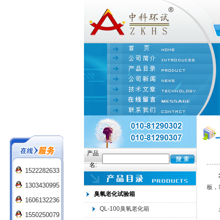
产品
名:
1522282633
1303430995
板，
臭氧老化试验箱
1606132236
QL-100臭氧老化箱
补水
1550250079