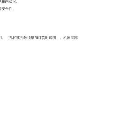
测箱内状况。
高安全性。
使用。（孔径或孔数须增加订货时说明）。机器底部