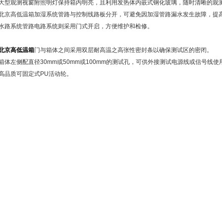
观测视窗附照明灯保持箱内明亮，且利用发热体内嵌式钢化玻璃，随时清晰的观
高低温箱加湿系统管路与控制线路板分开，可避免因加湿管路漏水发生故障，提
系统管路电路系统则采用门式开启，方便维护和检修。
北京高低温箱
门与箱体之间采用双层耐高温之高张性密封条以确保测试区的密闭。
左侧配直径30mm或50mm或100mm的测试孔，可供外接测试电源线或信号线
高品质可固定式PU活动轮。