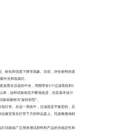
裂、粉化和强度下降等现象。目前，评价材料的老
、紫外光和氙弧灯。
垂直放置在仪器的中央，周围带有1个过滤系统和1
以来，这种试验箱也不断地改进，但其基本设计
试验箱被称为“旋转鼓型"。
冷氙灯管。在这一系统中，过滤器是平板型的，且
样品被安装在灯管下方的样品盘上。托盘略微倾斜
氙灯试验箱广泛用来测试材料和产品的光稳定性和