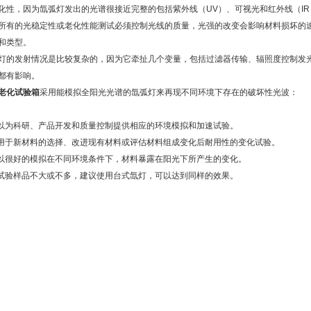
化性，因为氙弧灯发出的光谱很接近完整的包括紫外线（UV）、可视光和红外线（I
所有的光稳定性或老化性能测试必须控制光线的质量，光强的改变会影响材料损坏的
和类型。
灯的发射情况是比较复杂的，因为它牵扯几个变量，包括过滤器传输、辐照度控制发
都有影响。
老化试验箱
采用能模拟全阳光光谱的氙弧灯来再现不同环境下存在的破坏性光波：
可以为科研、产品开发和质量控制提供相应的环境模拟和加速试验。
可用于新材料的选择、改进现有材料或评估材料组成变化后耐用性的变化试验。
可以很好的模拟在不同环境条件下，材料暴露在阳光下所产生的变化。
若试验样品不大或不多，建议使用台式氙灯，可以达到同样的效果。