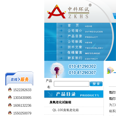
产品
名:
1522282633
氙灯
1303430995
氙灯
臭氧老化试验箱
为三
1606132236
QL-100臭氧老化箱
箱系
1550250079