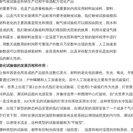
耐气候试验是科研生产过程中筛选配方优化产品
的重要手段，也是产品质量检验的一项重要的内容应用材料如涂料，塑料，
板，以及汽车安全玻璃等产品标准均要求做耐候试验。氙灯耐候试验箱模拟
材料老化的主要因素是阳光和潮湿，耐气候试验机可以模拟由阳光，雨水和
造成的害。氙灯耐候试验箱利用氙灯模拟阳光照射的效果，利用冷凝湿气模
水和露水，被测材料放置在一定温度下的光照和潮气交替的循环程序中进行
，用数天或数周的时间即可重现户外数月乃至数年出现的危害，人工加速老
验数据可以帮助选择新材料，改良现有材料，以及评价配方的变化是如何影
品的耐久性的。
老化试验箱的发展历程和作用：
上每年因老化而造成的产品损失达数亿美元，材料的老化包括褪色、失光、氧化、开
要通过2种方法：户外曝晒和人工加速老化。其中人工加速老化主要有开放式碳弧灯
18年，世界上出现了第1台水冷式氙灯老化试验箱，它使用1个碳弧灯作为光源，灯管
转样品架。测试样品面向光源安装，并像传送带一样围绕中心灯旋转。自*次世界大战
一直没有改变。zui为常见的试验箱的灯管冷却系统采用水冷却，这种类型的水冷氙弧
来，出现了新型的静态样品安置的氙灯试验箱，在测试室的顶部安装了一个或多个气
于灯管下部，同时在测试室的顶部和侧部装有反射系统以增强辐照度的均匀性。测试
度，以便使水流走，这种类型的试验箱被称为“平板型"。
哪种类型的试验箱，都带有控制光线强度（辐照度）、温度和相对湿度的控制系统，