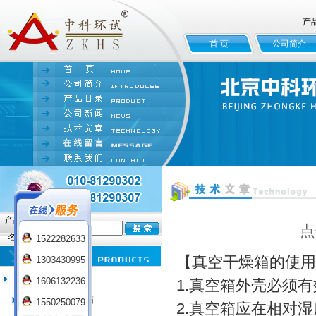
产
首 页
公司简介
产品
点
名:
1522282633
【真空干燥箱的使用
1303430995
臭氧老化试验箱
1606132236
1.真空箱外壳必须
QL-100臭氧老化箱
1550250079
2.真空箱应在相对