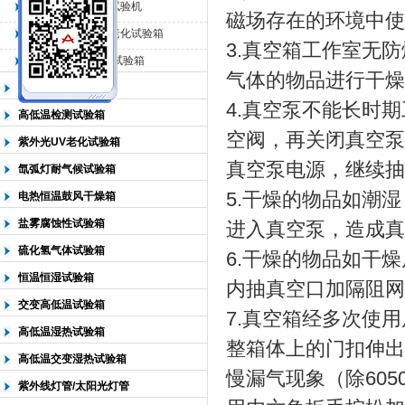
QL-225臭氧老化试验机
磁场存在的环境中使
QL-500动态臭氧老化试验箱
3.真空箱工作室无
北京中科环试仪器有限公司
QL-0*型臭氧老化试验箱
气体的物品进行干燥
低温恒温试验箱
4.真空泵不能长时
高低温检测试验箱
空阀，再关闭真空泵
紫外光UV老化试验箱
真空泵电源，继续抽
氙弧灯耐气候试验箱
5.干燥的物品如潮
电热恒温鼓风干燥箱
盐雾腐蚀性试验箱
进入真空泵，造成真
硫化氢气体试验箱
6.干燥的物品如干
恒温恒湿试验箱
内抽真空口加隔阻网
交变高低温试验箱
7.真空箱经多次使
高低温湿热试验箱
整箱体上的门扣伸出
高低温交变湿热试验箱
慢漏气现象（除6050
紫外线灯管/太阳光灯管