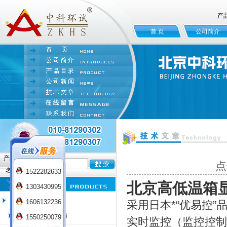
产
首 页
公司简介
产品
点
名:
1522282633
北京高低温箱
1303430995
臭氧老化试验箱
1606132236
采用日本*“优易控”
QL-100臭氧老化箱
1550250079
实时监控（监控控制