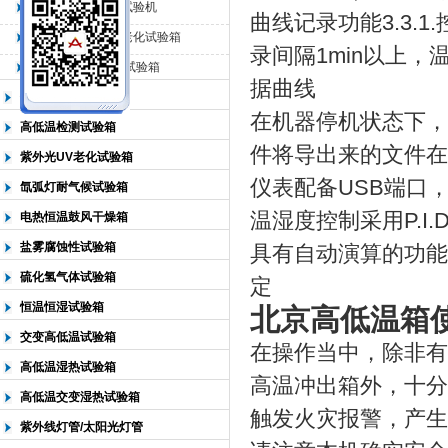
QL-225臭氧老化试验机
曲线记录功能3.3.
QL-500动态臭氧老化试验箱
录间隔1min以上
北京中科环试仪器有限公司
QL-0*型臭氧老化试验箱
据曲线
低温恒温试验箱
在机器停机状态下，
高低温检测试验箱
件将导出来的文件在
紫外光UV老化试验箱
仪表配备USB端口
氙弧灯耐气候试验箱
温湿度控制采用P.I.
电热恒温鼓风干燥箱
盐雾腐蚀性试验箱
具有自动演算的功能
硫化氢气体试验箱
定
恒温恒湿试验箱
北京高低温箱
交变高低温试验箱
在操作当中，除非有
高低温湿热试验箱
高温冲出箱外，十分
高低温交变湿热试验箱
触发火灾报警，产生
紫外线灯管/太阳光灯管