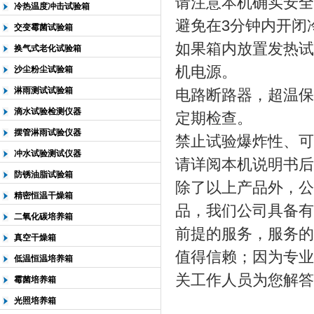
请注意本机确实安全
冷热温度冲击试验箱
避免在3分钟内开闭
交变霉菌试验箱
如果箱内放置发热试
换气式老化试验箱
机电源。
沙尘粉尘试验箱
淋雨测试试验箱
电路断路器，超温保
滴水试验检测仪器
定期检查。
摆管淋雨试验仪器
禁止试验爆炸性、可
冲水试验测试仪器
请详阅本机说明书后
防锈油脂试验箱
除了以上产品外，公
精密恒温干燥箱
品，我们公司具备有
二氧化碳培养箱
前提的服务，服务的
真空干燥箱
值得信赖；因为专业
低温恒温培养箱
关工作人员为您解答
霉菌培养箱
光照培养箱