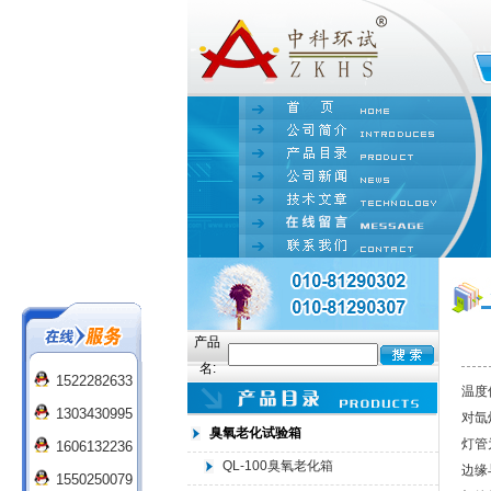
产品
名:
1522282633
温度
1303430995
对氙
臭氧老化试验箱
灯管
1606132236
QL-100臭氧老化箱
边缘
1550250079