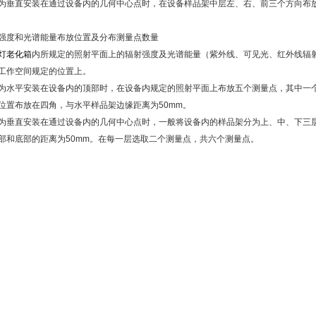
为垂直安装在通过设备内的几何中心点时，在设备样品架中层左、右、前三个方向布
强度和光谱能量布放位置及分布测量点数量
灯老化箱
内所规定的照射平面上的辐射强度及光谱能量（紫外线、可见光、红外线辐
工作空间规定的位置上。
为水平安装在设备内的顶部时，在设备内规定的照射平面上布放五个测量点，其中一
位置布放在四角，与水平样品架边缘距离为50mm。
为垂直安装在通过设备内的几何中心点时，一般将设备内的样品架分为上、中、下三
部和底部的距离为50mm。在每一层选取二个测量点，共六个测量点。