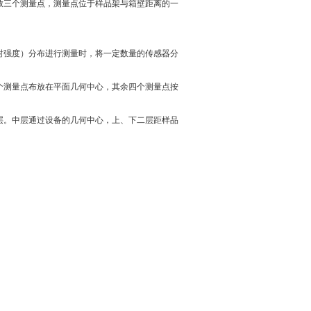
放三个测量点，测量点位于样品架与箱壁距离的一
射强度）分布进行测量时，将一定数量的传感器分
个测量点布放在平面几何中心，其余四个测量点按
层。中层通过设备的几何中心，上、下二层距样品