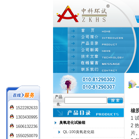
产品
名:
1522282633
橡
1303430995
1
臭氧老化试验箱
2
1606132236
QL-100臭氧老化箱
片
1550250079