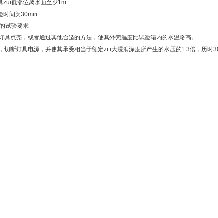
灯具zui低部位离水面至少1m
验时间为30min
X8的试验要求
灯具点亮，或者通过其他合适的方法，使其外壳温度比试验箱内的水温略高。
，切断灯具电源，并使其承受相当于额定zui大浸润深度所产生的水压的1.3倍，历时30