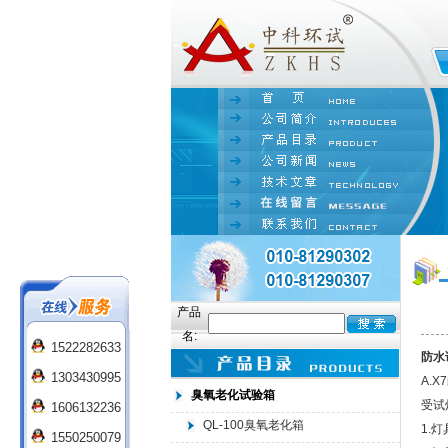
产品
名:
1522282633
防水
1303430995
A.
臭氧老化试验箱
受试
1606132236
QL-100臭氧老化箱
1.
1550250079