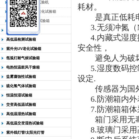
QL-225臭氧老化试验机
耗材。
QL-500动态臭氧老化试验箱
是真正低耗电
北京中科环试仪器有限公司
QL-0*型臭氧老化试验箱
3.无须冲氮（
低温恒温试验箱
4.内藏式湿度
高低温检测试验箱
安全性，
紫外光UV老化试验箱
避免人为破
氙弧灯耐气候试验箱
5.湿度数码控
电热恒温鼓风干燥箱
设定.
盐雾腐蚀性试验箱
硫化氢气体试验箱
传感器为国外品
恒温恒湿试验箱
6.防潮箱内外表
交变高低温试验箱
7.防潮箱箱体采
高低温湿热试验箱
箱门采用无毒
高低温交变湿热试验箱
8.玻璃门采用
紫外线灯管/太阳光灯管