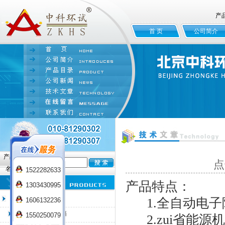
产
首 页
公司简介
产品
点
名:
1522282633
产品特点：
1303430995
臭氧老化试验箱
1.全自动电子
1606132236
QL-100臭氧老化箱
1550250079
2.zui省能源