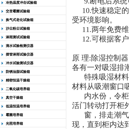
9.断电后系统可
冷热温度冲击试验箱
10.快速稳定
交变霉菌试验箱
受环境影响。
换气式老化试验箱
11.两年免费维
沙尘粉尘试验箱
12.可根据客
淋雨测试试验箱
滴水试验检测仪器
摆管淋雨试验仪器
原 理:
除湿控制器
冲水试验测试仪器
各有一对吸湿排
防锈油脂试验箱
特殊吸湿材料（
精密恒温干燥箱
材料从吸潮窗口
二氧化碳培养箱
内水份，令柜内
真空干燥箱
活门转动打开柜
低温恒温培养箱
窗，排走潮气。
霉菌培养箱
现，直到柜内达
光照培养箱