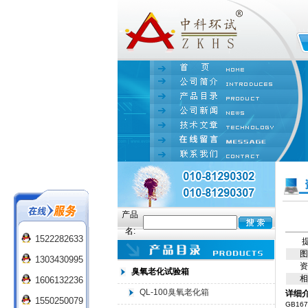
产品
名:
1522282633
提
图
1303430995
资
臭氧老化试验箱
相
1606132236
QL-100臭氧老化箱
详细
1550250079
GB16