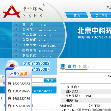
产
首 页
公司简介
G
产品
名:
1522282633
提 供 商：
1303430995
图片类型：
资料类型：
PDF
臭氧老化试验箱
1606132236
相关产品：
QL-100臭氧老化箱
详细介绍：
文件下载
1550250079
GJB150.6-86军用设备环境试验方法