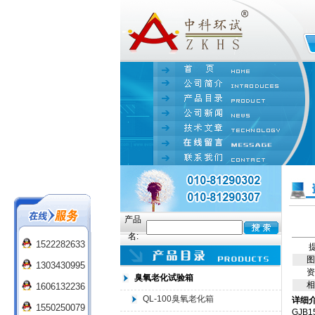
产品
名:
1522282633
提
图
1303430995
资
臭氧老化试验箱
相
1606132236
QL-100臭氧老化箱
详细
1550250079
GJB