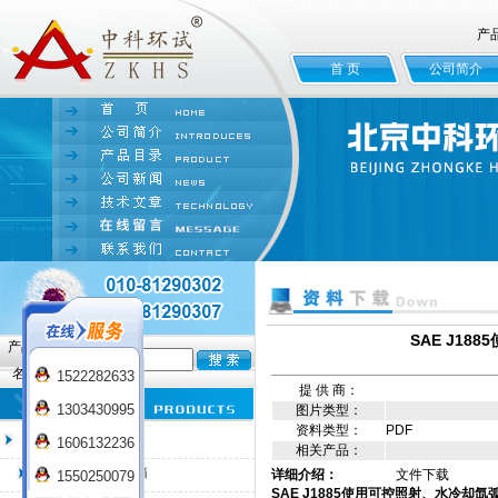
产
首 页
公司简介
SAE J1
产品
名:
1522282633
提 供 商：
1303430995
图片类型：
资料类型：
PDF
臭氧老化试验箱
1606132236
相关产品：
QL-100臭氧老化箱
详细介绍：
文件下载
1550250079
SAE J1885使用可控照射、水冷