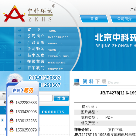
产
首 页
公司简介
JB/T4278[1
产品
名:
1522282633
提 供 商：
1303430995
图片类型：
资料类型：
PDF
臭氧老化试验箱
1606132236
相关产品：
QL-100臭氧老化箱
详细介绍：
文件下载
1550250079
JB/T4278[1].6-1993橡皮塑