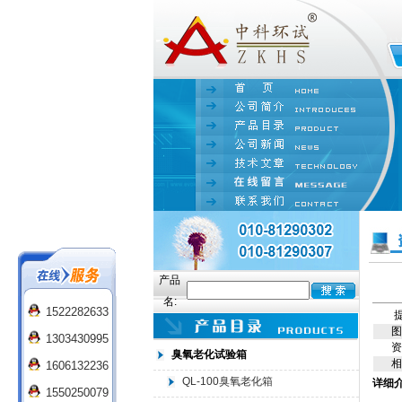
产品
名:
1522282633
提
图
1303430995
资
臭氧老化试验箱
相
1606132236
QL-100臭氧老化箱
详细
1550250079