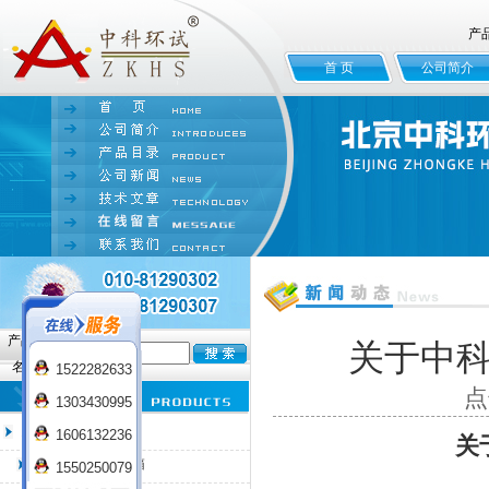
产
首 页
公司简介
产品
关于中科
名:
1522282633
点
1303430995
臭氧老化试验箱
1606132236
关
QL-100臭氧老化箱
1550250079