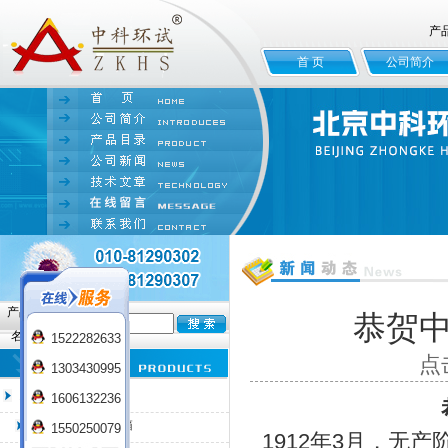
产
首 页
公司简介
产品
恭贺
名:
1522282633
点
1303430995
臭氧老化试验箱
1606132236
QL-100臭氧老化箱
1550250079
1912年3月，无