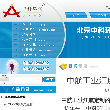
产
首 页
公司简介
产品
中航工业江
名:
点
臭氧老化试验箱
中航工业江航定制的
QL-100臭氧老化箱
近年来，中科环试