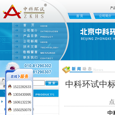
产
首 页
公司简介
产品
中科环试中
名:
1522282633
1303430995
点
臭氧老化试验箱
1606132236
QL-100臭氧老化箱
1550250079
中科