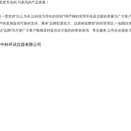
及更专业的,与更高的产品质量！
司一贯坚持“以人为本,以科技为导向的原则”!用严格的管理手段及过硬的质量为广大客户提
户的发展提供可靠的支持。秉承“品牌彰显实力、品质铸造辉煌”的经营理念,一如既往地
试”品牌!为方便广大客户能够及时提供全方面的的售前咨询、售后服务,公司在全国各大
京中科环试仪器有限公司