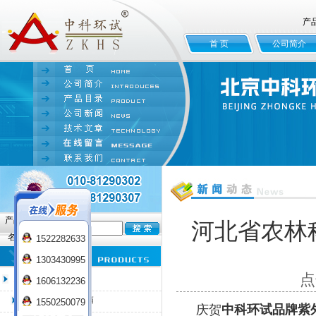
产
首 页
公司简介
产品
河北省农林
名:
1522282633
1303430995
点
臭氧老化试验箱
1606132236
QL-100臭氧老化箱
1550250079
庆贺
中科环试品牌紫