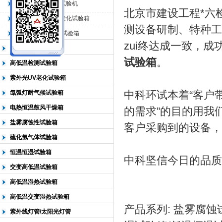
QL-225臭氧老化试验机
北京市建设工程*六
QL-500动态臭氧老化试验箱
北京中科环试仪器有限公司
测设备研制、特种工
QL-0*型臭氧老化试验箱
zui终达成一致，
低温恒温试验箱
试验箱
。
高低温检测试验箱
紫外光UV老化试验箱
中科环试本着“客户
氙弧灯耐气候试验箱
电热恒温鼓风干燥箱
的需求”的目的用我
盐雾腐蚀性试验箱
客户采购到的设备，
硫化氢气体试验箱
恒温恒湿试验箱
中科坚信今日的品质
交变高低温试验箱
高低温湿热试验箱
高低温交变湿热试验箱
产品系列: 盐雾腐蚀
紫外线灯管/太阳光灯管