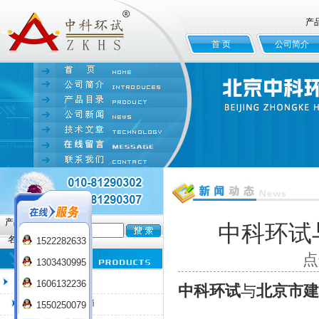
产
首 页
公司简介
产品
中科环试
名:
1522282633
点
1303430995
臭氧老化试验箱
1606132236
中科环试
与
北京市建
QL-100臭氧老化箱
1550250079