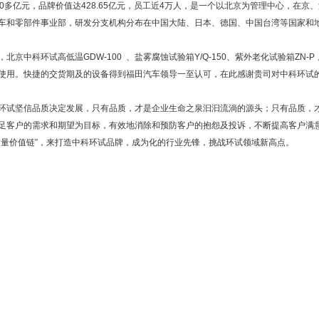
00多亿元，品牌价值达428.65亿元，员工近4万人，是一个以北京为管理中心，在
车和零部件事业部，研发分支机构分布在中国大陆、日本、德国、中国台湾等国家和
，北京中科环试高低温GDW-100 、盐雾腐蚀试验箱Y/Q-150、紫外老化试验箱ZN-P
使用。快捷的交货期及的设备得到福田汽车领导一至认可，在此感谢贵司对中科环试
环试坚信品质决定发展，只有品质，才是企业生命之泉汩汩流淌的源头；只有品质，
足客户的需求和期望为目标，有效地消除和预防客户的抱怨及投诉，不断提高客户满
质量价值链”，来打造中科环试品牌，成为化的行业先锋，挑战环试领域新高点。