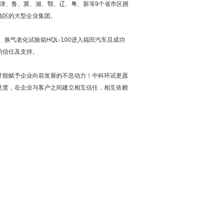
京、津、鲁、冀、湘、鄂、辽、粤、新等9个省市区拥
地区的大型企业集团。
 、换气老化试验箱HQL-100进入福田汽车且成功
的信任及支持。
才能赋予企业向前发展的不息动力！中科环试更愿
意度，在企业与客户之间建立相互信任，相互依赖