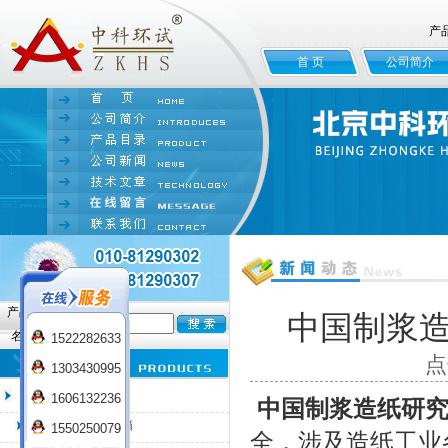
产
首 页
公司简介
产品
中国制浆
名:
1522282633
点
1303430995
臭氧老化试验箱
1606132236
中国制浆造纸研
QL-100臭氧老化箱
1550250079
全，涉及造纸工业