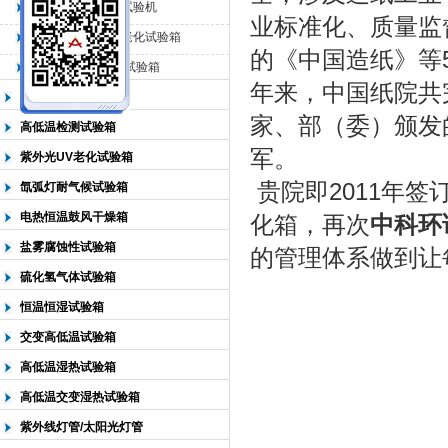
QL-225臭氧老化试验机
业标准化、质量监
QL-500动态臭氧老化试验箱
北京中科环试仪器有限公司
的《中国造纸》等
QL-0*型臭氧老化试验箱
年来，中国纸院共完
低温恒温试验箱
家、部（委）颁发
高低温检测试验箱
军。
紫外光UV老化试验箱
贵院
即2011年
氙弧灯耐气候试验箱
电热恒温鼓风干燥箱
化箱，再次
中科环
盐雾腐蚀性试验箱
的管理体系做到让
硫化氢气体试验箱
恒温恒湿试验箱
交变高低温试验箱
高低温湿热试验箱
高低温交变湿热试验箱
紫外线灯管/太阳光灯管