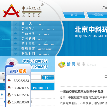
产
首 页
公司简介
产品
名:
1522282633
1303430995
中国航空研究院再次选择中科品牌
臭氧老化试验箱
1606132236
近日，中国航空研究院再次至电中科
QL-100臭氧老化箱
1550250079
试会努力创新，不断发展，创*品牌 