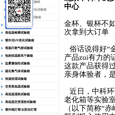
QL-225臭氧老化试验机
中心
QL-500动态臭氧老化试验箱
北京中科环试仪器有限公司
QL-0*型臭氧老化试验箱
金杯、银杯不
低温恒温试验箱
次拿到大订单
高低温检测试验箱
紫外光UV老化试验箱
俗话说得好“
氙弧灯耐气候试验箱
产品zui有力
电热恒温鼓风干燥箱
盐雾腐蚀性试验箱
这款产品获得
硫化氢气体试验箱
亲身体验者，是
恒温恒湿试验箱
交变高低温试验箱
近日，中科环
高低温湿热试验箱
老化箱等实验
高低温交变湿热试验箱
（以下简称“赤
紫外线灯管/太阳光灯管