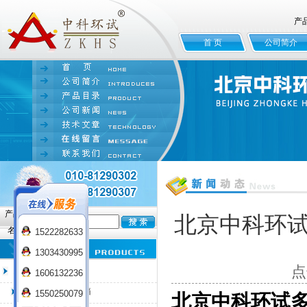
产
首 页
公司简介
产品
北京中科环
名:
1522282633
1303430995
点
臭氧老化试验箱
1606132236
QL-100臭氧老化箱
1550250079
北京中科环试