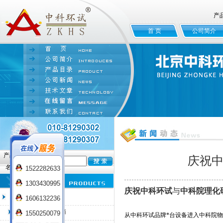
产
首 页
公司简介
产品
庆祝
名:
1522282633
1303430995
庆祝中科环试
与
中科院理化
臭氧老化试验箱
1606132236
QL-100臭氧老化箱
1550250079
从中科环试品牌*台设备进入中科院