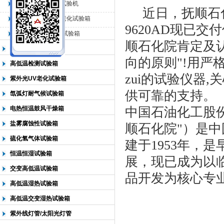
QL-225臭氧老化试验机
近日，抚顺石
QL-500动态臭氧老化试验箱
北京中科环试仪器有限公司
9620AD
现已交付
QL-0*型臭氧老化试验箱
顺石化院肯定及
低温恒温试验箱
向的原则
"!
用严
高低温检测试验箱
zui的试验仪器
,
关
紫外光UV老化试验箱
供可靠的支持。
氙弧灯耐气候试验箱
电热恒温鼓风干燥箱
中国石油化工股
盐雾腐蚀性试验箱
顺石化院
"
）是中
硫化氢气体试验箱
建于
1953
年，是
恒温恒湿试验箱
展，现已成为以
交变高低温试验箱
品开发为核心专
高低温湿热试验箱
高低温交变湿热试验箱
紫外线灯管/太阳光灯管