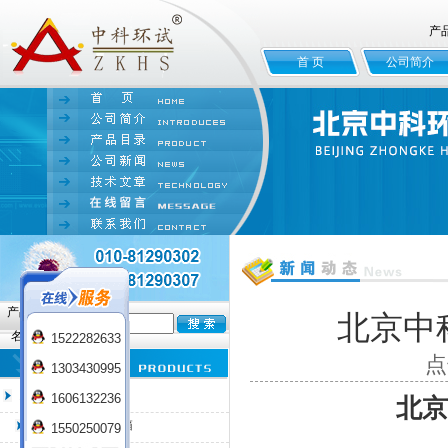
产
首 页
公司简介
产品
北京中
名:
1522282633
点
1303430995
臭氧老化试验箱
1606132236
北京
QL-100臭氧老化箱
1550250079