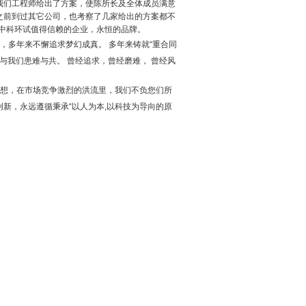
我们工程师给出了方案，使陈所长及全体成员满意
之前到过其它公司，也考察了几家给出的方案都不
中科环试值得信
赖的企业，永恒的品牌。
，多年来不懈追求梦幻成真。 多年来铸就“重合同
与我们患难与共。 曾经追求，曾经磨难， 曾经风
梦想，在市场竞争激烈的洪流里，我们不负您们所
新，永远遵循秉承“以人为本,以科技为导向的原