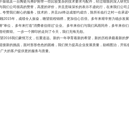
干燥箱及一台陶瓷马弗炉附带一些比较复杂
的技术要求与配件，经过细致的深入研究
与我们公司很高的赞誉，高度的评价，并且意味深长的表示不虚此行，在
来我们公司
，夸赞我们耐心的服务，技术的，并且zui终达成签约成功，陈所长临行之时一在承诺
2015年，成绩令人振奋，瞻望前程锦绣，更加信心百倍。多年来艰辛努力稳步发展
誉”单位， 多年来
打造“消费者信得过”企业。 多年来你们与我们风雨同舟，多年来你们
曾经辉煌。 一步一个脚印的走到了今天
，我们无悔无怨。
2016我们豪情万丈，任重道远。新的一年孕育着新的希望，新的历程承载着新的
迎接新的挑战，面对形
形色色的困难，我们努力提高企业发展质量，励精图治，开拓创
为广大的客户提供更的服务与质量。