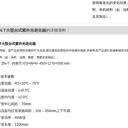
获得耐老化的变化结果
料、有机材料（如：涂
及其制品）。
N-T大型台式紫外光老化箱
的详细资料：
-T大型台式紫外光老化箱
用途：该产品采用荧光紫外灯为光源,通过模拟自然阳光中的紫外辐射,对材料及产品进行加速耐候性
料（如：涂料、油漆、橡胶、塑胶及其制品）。
:ZN-T 内形尺寸D×W×H 450×1170×500:mm
技术参数:
温度范围：RT+10℃～70℃
恒温波动度：≤±0.5℃
温度均匀度：≤2.0℃
灯管中心间距：70mm
样品架与灯管表面间距：100～350mm上下可调
灯管功率：40W/支
灯管长度：1200mm