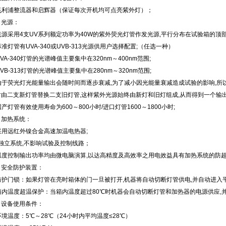
.飞利浦整流器和启辉器（保证每次开机均可点亮紫外灯）；
、光源：
光源采用4支UV系列额定功率为40W的紫外荧光灯管作发光源,平行分布在试验箱的顶
标准灯管有UVA-340或UVB-313光源供用户选择配置;（任选一种）
UVA-340灯管的光谱峰值主要集中在320nm～400nm范围;
UVB-313灯管的光谱峰值主要集中在280nm～320nm范围;
由于荧光灯光能量输出会随时间而逐步衰减,为了减小因光能量衰减造成试验的影响,所以
时由二支新灯管替换二支旧灯管,这样紫外光源始终由新灯和旧灯组成,从而得到一个输出
国产灯管有效使用寿命为600～800小时/进口灯管1600～1800小时;
、加热系统：
采用远红外镍合金高速加温电热器;
*独立系统,不影响试验及控制线路；
.温度控制输出功率均由微电脑演算,以达高精度及高效率之用电效益具有加热系统的防
、安全防护装置：
.防护门锁：如果灯管在亮时箱体的门一旦被打开,机器将自动切断灯管供电,并自动进入
.箱内温度超温保护：当箱内温度超过80℃时机器会自动切断灯管和加热器的电源供应,
、设备使用条件：
环境温度：5℃～28℃（24小时内平均温度≤28℃）