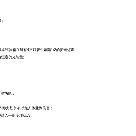
部；
本试验箱在所有4支灯管中每隔1/2的荧光灯寿
恒定的光能量;
超温功能；
平衡状态冷却,以免人体受到伤害；
并进入平衡冷却状态；