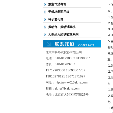
热空气消毒箱
7
四
干燥培养两用箱
1.
种子老化箱
2.
振动台、振动试验机
3.
大型步入式试验室系列
4.
5.
命
北京中科环试仪器有限公司
6.
电话：010-81290302 81290307
五
传真：010-81283287
1.
13717963306 13693307737
2.
13810278121 13671371697
3
网址：http://www.010zkhs.com
六
邮箱：zkhs@bjzkhs.com
1
地址：北京市大兴区滨河街27号
2
七
1.