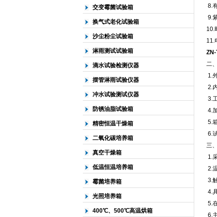
8.
交变霉菌试验箱
9.
换气式老化试验箱
10
沙尘粉尘试验箱
11
淋雨测试试验箱
ZN
二
滴水试验检测仪器
1.
摆管淋雨试验仪器
2.
冲水试验测试仪器
3.
防锈油脂试验箱
4.
5.
精密恒温干燥箱
6.
二氧化碳培养箱
三
真空干燥箱
1.
低温恒温培养箱
2.
3
霉菌培养箱
4.
光照培养箱
5
400℃、500℃高温烘箱
6.