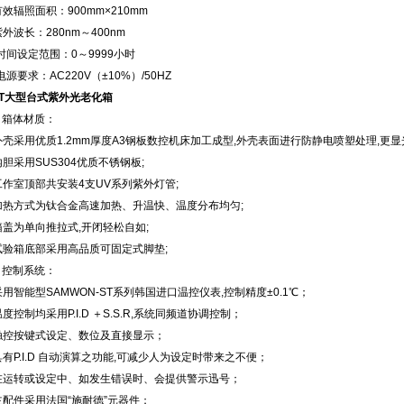
有效辐照面积：900mm×210mm
紫外波长：280nm～400nm
.时间设定范围：0～9999小时
.电源要求：AC220V（±10%）/50HZ
-T大型台式紫外光老化箱
、箱体材质：
外壳采用优质1.2mm厚度A3钢板数控机床加工成型,外壳表面进行防静电喷塑处理,更显
内胆采用SUS304优质不锈钢板;
工作室顶部共安装4支UV系列紫外灯管;
加热方式为钛合金高速加热、升温快、温度分布均匀;
箱盖为单向推拉式,开闭轻松自如;
试验箱底部采用高品质可固定式脚垫;
、控制系统：
采用智能型SAMWON-ST系列韩国进口温控仪表,控制精度±0.1℃；
温度控制均采用P.I.D ＋S.S.R,系统同频道协调控制；
.触控按键式设定、数位及直接显示；
具有P.I.D 自动演算之功能,可减少人为设定时带来之不便；
.在运转或设定中、如发生错误时、会提供警示迅号；
主配件采用法国“施耐德”元器件；