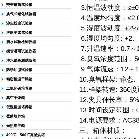
交变霉菌试验箱
3.恒温波动度：≤±0
换气式老化试验箱
4.温度均匀度：≤2.
沙尘粉尘试验箱
5.湿度波动度: ±2%
淋雨测试试验箱
6.湿度均匀度: +2、
滴水试验检测仪器
7.升温速率：0.7～1.
摆管淋雨试验仪器
8.臭氧浓度范围：50
冲水试验测试仪器
9.气体流速：12～1
防锈油脂试验箱
10.臭氧样架: 
精密恒温干燥箱
11.样架转速: 360
二氧化碳培养箱
真空干燥箱
12.夹具伸长率：5%
低温恒温培养箱
13.时间设定范围：0
霉菌培养箱
14.电源要求：AC38
光照培养箱
三、箱体材质：
400℃、500℃高温烘箱