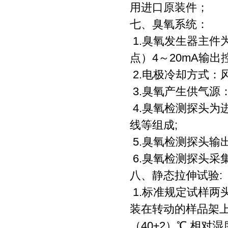
用进口原装件；
七、臭氧系统：
1.臭氧发生器主件
点）4～20mA输出控
2.电极冷却方式：风
3.臭氧产生供气源
4.臭氧检测探头为
线等组成;
5.臭氧检测探头输出
6.臭氧检测探头采集精
八、静态拉伸试验:
1.标准规定试样两
装在转动的样品架上,
（40±2）℃,相对