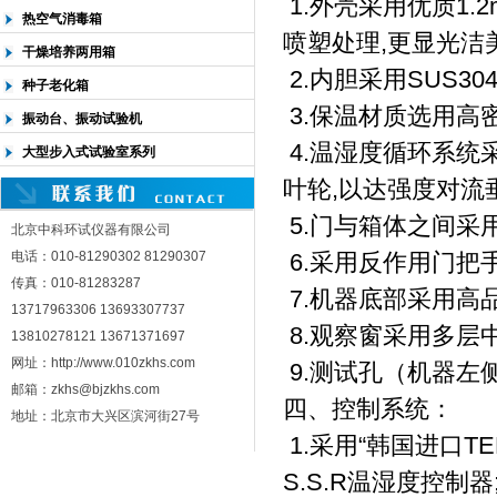
1.外壳采用优质1
热空气消毒箱
喷塑处理,更显光洁
干燥培养两用箱
2.内胆采用SUS30
种子老化箱
3.保温材质选用高密
振动台、振动试验机
4.温湿度循环系统
大型步入式试验室系列
叶轮,以达强度对流
5.门与箱体之间采
北京中科环试仪器有限公司
电话：010-81290302 81290307
6.采用反作用门把手
传真：010-81283287
7.机器底部采用高
13717963306 13693307737
8.观察窗采用多层
13810278121 13671371697
网址：http://www.010zkhs.com
9.测试孔（机器左
邮箱：zkhs@bjzkhs.com
四、控制系统：
地址：北京市大兴区滨河街27号
1.采用“韩国进口TE
S.S.R温湿度控制器