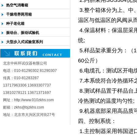
热空气消毒箱
3.整个箱体分为上、中
干燥培养两用箱
温区与低温区的风阀从而
种子老化箱
4.保温材料：保温层采
振动台、振动试验机
统;
大型步入式试验室系列
5.样品架承重分为：（10
60公斤）
北京中科环试仪器有限公司
6.电缆孔：测试区开电缆
电话：010-81290302 81290307
传真：010-81283287
7.本系统符合冷热循环之
13717963306 13693307737
8.测试样品置于样品台
13810278121 13671371697
冷热测试的温度均匀性;
网址：http://www.010zkhs.com
邮箱：zkhs@bjzkhs.com
9.机器底部采用高品质
地址：北京市大兴区滨河街27号
四、控制系统：
1.主控制器采用韩国进口