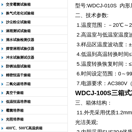
交变霉菌试验箱
型号:WDCJ-010S 内形尺
换气式老化试验箱
二、技术参数:
沙尘粉尘试验箱
1.温度范围：－20℃～2
淋雨测试试验箱
2.高温室与低温室温度波
滴水试验检测仪器
3.样品区温度波动度：±
摆管淋雨试验仪器
4.低温到高温转换时间≤
冲水试验测试仪器
5.温度转换恢复时间：≤
防锈油脂试验箱
6.时间设定范围：0～99
精密恒温干燥箱
7.电源要求：AC380V（±
二氧化碳培养箱
WDCJ-100S三
真空干燥箱
低温恒温培养箱
三、箱体结构：
霉菌培养箱
11.外壳采用优质1.2
光照培养箱
光洁美观;
400℃、500℃高温烘箱
2.内胆采用SUS304优