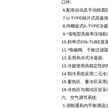
口件;
6.配有自动及手动除霜回
7.U-TYPE鳝片式高速
8.内螺旋式K-TYPE冷媒
9.*省电型高效率压缩机
10.斜率式FIN-TUBE蒸
11.*电磁阀、干燥过滤
12.采用风冷式冷凝器;
13.冷媒使用高稳定性的R
14.制冷系统采用二元
15.蓄热区、蓄冷区采
16.冷热区与测试区皆采
六、空气调节系统:
1.强制通风内平衡调温