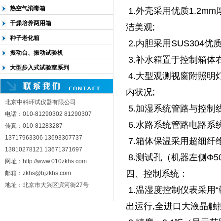
热空气消毒箱
1.外壳采用优质1.2m
干燥培养两用箱
洁美观;
种子老化箱
2.内胆采用SUS304优
振动台、振动试验机
3.补水箱置于控制箱体
大型步入式试验室系列
4.大型观测视窗附照
内状况;
北京中科环试仪器有限公司
5.加湿系统管路与控制
电话：010-81290302 81290307
6.水路系统管路电路系
传真：010-81283287
13717963306 13693307737
7.箱体保温采用超细纤维
13810278121 13671371697
8.测试孔（机器左侧Φ
网址：http://www.010zkhs.com
四、控制系统：
邮箱：zkhs@bjzkhs.com
地址：北京市大兴区滨河街27号
1.温湿度控制仪表采用“韩
出运行,全进口大液晶触