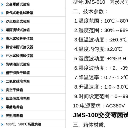
型号:JMS-010 内形尺寸D
交变霉菌试验箱
二、技术参数：
换气式老化试验箱
1.温度范围：10℃～80
沙尘粉尘试验箱
2.湿度范围：30%～98%
淋雨测试试验箱
滴水试验检测仪器
3.恒温波动度：≤±0.5℃
摆管淋雨试验仪器
4.温度均匀度: ≤2.0℃
冲水试验测试仪器
5.湿度波动度: ±2%R.H
防锈油脂试验箱
6.湿度波动度：+2、-3%
精密恒温干燥箱
7.降温速率：0.7～1.2℃/
二氧化碳培养箱
8.升温速度：1.0～3.0℃/
真空干燥箱
9.时间设定范围：0～99
低温恒温培养箱
10.电源要求：AC380V（
霉菌培养箱
JMS-100交变霉菌
光照培养箱
三、箱体材质:
400℃、500℃高温烘箱