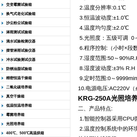
交变霉菌试验箱
2.温度分辨率:0.1℃
换气式老化试验箱
3.恒温波动度:±1.0℃
沙尘粉尘试验箱
4.温度均匀度:±2.0℃
淋雨测试试验箱
5.光照度：五级可调 0～12
滴水试验检测仪器
6.程序控制:（小时×段数
摆管淋雨试验仪器
7.湿度范围:50～90%R.
冲水试验测试仪器
8.湿度波动度:±3% R.H
防锈油脂试验箱
9.定时范围:0～9999mi
精密恒温干燥箱
二氧化碳培养箱
10.电源电压:AC220V（±
真空干燥箱
KRG-250A光照培
低温恒温培养箱
二、产品特点:
霉菌培养箱
1.智能控制器采用CPU
光照培养箱
2.温度控制系统中的
400℃、500℃高温烘箱