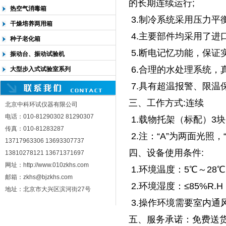
的长期连续运行;
热空气消毒箱
3.制冷系统采用压力平
干燥培养两用箱
4.主要部件均采用了进
种子老化箱
5.断电记忆功能，保证
振动台、振动试验机
6.合理的水处理系统，
大型步入式试验室系列
7.具有超温报警、限温
三、工作方式:连续
北京中科环试仪器有限公司
电话：010-81290302 81290307
1.载物托架（标配）3块 
传真：010-81283287
2.注：“A”为两面光照，
13717963306 13693307737
四、设备使用条件:
13810278121 13671371697
网址：http://www.010zkhs.com
1.环境温度：5℃～28
邮箱：zkhs@bjzkhs.com
2.环境湿度：≤85%R.H
地址：北京市大兴区滨河街27号
3.操作环境需要室内通
五、服务承诺：免费送