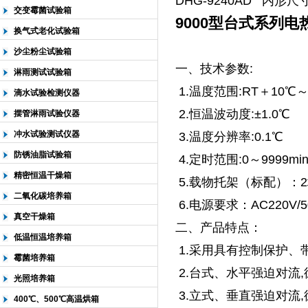
DHG-9240AD 内形尺寸6
交变霉菌试验箱
9000型台式系列电
换气式老化试验箱
沙尘粉尘试验箱
一、技术参数:
淋雨测试试验箱
1.温度范围:RT＋10℃～
滴水试验检测仪器
2.恒温波动度:±1.0℃
摆管淋雨试验仪器
冲水试验测试仪器
3.温度分辨率:0.1℃
防锈油脂试验箱
4.定时范围:0～9999min
精密恒温干燥箱
5.载物托架（标配）：2
二氧化碳培养箱
6.电源要求：AC220V/50
真空干燥箱
二、产品特点：
低温恒温培养箱
1.采用具有控制保护、
霉菌培养箱
2.台式、水平强迫对流
光照培养箱
3.立式、垂直强迫对流
400℃、500℃高温烘箱