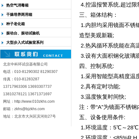
4.控温报警系统,超过
热空气消毒箱
三、箱体结构：
干燥培养两用箱
种子老化箱
1.内胆均采用镜面不锈
振动台、振动试验机
造型美观新颖;
大型步入式试验室系列
2.热风循环系统能在高
3.设有大面积钢化玻璃
北京中科环试仪器有限公司
四、控制系统:
电话：010-81290302 81290307
1.采用智能型高精度温
传真：010-81283287
2.具有定时功能;
13717963306 13693307737
13810278121 13671371697
3.温度恢复时间快;
网址：http://www.010zkhs.com
注：带“A”为镜面不锈
邮箱：zkhs@bjzkhs.com
五、设备使用条件:
地址：北京市大兴区滨河街27号
1.环境温度：5℃～28
2.环境湿度：≤85%R.H