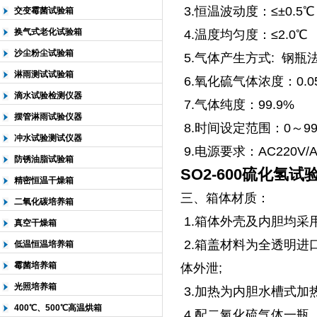
3.恒温波动度：≤±0.5℃
交变霉菌试验箱
换气式老化试验箱
4.温度均匀度：≤2.0℃
沙尘粉尘试验箱
5.气体产生方式: 钢瓶
淋雨测试试验箱
6.氧化硫气体浓度：0.
滴水试验检测仪器
7.气体纯度：99.9%
摆管淋雨试验仪器
8.时间设定范围：0～99
冲水试验测试仪器
9.电源要求：AC220V/A
防锈油脂试验箱
SO2-600硫化氢试
精密恒温干燥箱
三、箱体材质：
二氧化碳培养箱
1.箱体外壳及内胆均采
真空干燥箱
2.箱盖材料为全透明进
低温恒温培养箱
霉菌培养箱
体外泄;
光照培养箱
3.加热为内胆水槽式加
400℃、500℃高温烘箱
4.配二氧化硫气体一瓶