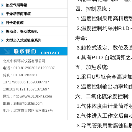
热空气消毒箱
四、控制系统：
干燥培养两用箱
1.温度控制采用高精度
种子老化箱
2.温度控制均采用P.I
振动台、振动试验机
寿命;
大型步入式试验室系列
3.触控式设定、数位及
4.具有P.I.D 自动演
北京中科环试仪器有限公司
五、加热系统:
电话：010-81290302 81290307
传真：010-81283287
1.采用U型钛合金高速
13717963306 13693307737
2.温度控制输出功率均
13810278121 13671371697
六、二氧化硫浓度控制:
网址：http://www.010zkhs.com
邮箱：zkhs@bjzkhs.com
1.气体浓度由计量筒浮标
地址：北京市大兴区滨河街27号
2.气体进入工作室后自动
3.导气管采用耐腐蚀硅