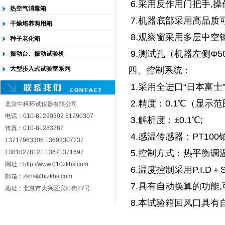
6.采用反作用门把手,操
热空气消毒箱
7.机器底部采用高品质
干燥培养两用箱
8.观察窗采用多层中空
种子老化箱
9.测试孔（机器左侧Φ
振动台、振动试验机
四、控制系统：
大型步入式试验室系列
1.采用全进口“日本富士”
2.精度：0.1℃（显示范
北京中科环试仪器有限公司
电话：010-81290302 81290307
3.解析度：±0.1℃;
传真：010-81283287
4.感温传感器：PT10
13717963306 13693307737
5.控制方式：热平衡调
13810278121 13671371697
网址：http://www.010zkhs.com
6.温度控制采用P.I.D
邮箱：zkhs@bjzkhs.com
7.具有自动换算的功能
地址：北京市大兴区滨河街27号
8.本试验箱回风口具有