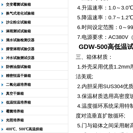
交变霉菌试验箱
4.升温速率：1.0～3.0℃/
换气式老化试验箱
5.降温速率：0.7～1.2℃/
沙尘粉尘试验箱
6.时间设定范围：0～99
淋雨测试试验箱
7.电源要求：AC380V（
滴水试验检测仪器
GDW-500高低温
摆管淋雨试验仪器
三、箱体材质：
冲水试验测试仪器
1.外壳采用优质1.2m
防锈油脂试验箱
洁美观;
精密恒温干燥箱
二氧化碳培养箱
2.内胆采用SUS304优
真空干燥箱
3.保温材质选用高密度玻
低温恒温培养箱
4.温度循环系统采用特
霉菌培养箱
度对流垂直扩散循环;
光照培养箱
5.门与箱体之间采用耐
400℃、500℃高温烘箱