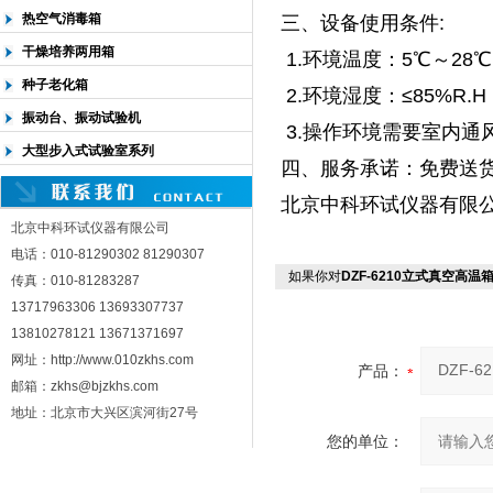
热空气消毒箱
三、设备使用条件:
干燥培养两用箱
1.环境温度：5℃～28
种子老化箱
2.环境湿度：≤85%R.H
振动台、振动试验机
3.操作环境需要室内通
大型步入式试验室系列
四、服务承诺：免费送货
北京中科环试仪器有限
北京中科环试仪器有限公司
电话：010-81290302 81290307
如果你对
DZF-6210立式真空高温
传真：010-81283287
13717963306 13693307737
13810278121 13671371697
网址：http://www.010zkhs.com
产品：
邮箱：zkhs@bjzkhs.com
地址：北京市大兴区滨河街27号
您的单位：