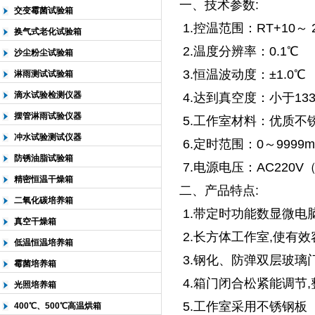
一、技术参数:
交变霉菌试验箱
1.控温范围：RT+10～ 
换气式老化试验箱
2.温度分辨率：0.1℃
沙尘粉尘试验箱
3.恒温波动度：±1.0℃
淋雨测试试验箱
滴水试验检测仪器
4.达到真空度：小于133
摆管淋雨试验仪器
5.工作室材料：优质不
冲水试验测试仪器
6.定时范围：0～9999m
防锈油脂试验箱
7.电源电压：AC220V（±
精密恒温干燥箱
二、产品特点:
二氧化碳培养箱
1.带定时功能数显微电
真空干燥箱
2.长方体工作室,使有效容
低温恒温培养箱
3.钢化、防弹双层玻璃
霉菌培养箱
4.箱门闭合松紧能调节
光照培养箱
5.工作室采用不锈钢板
400℃、500℃高温烘箱