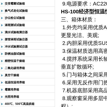
9.电源要求：AC220V
交变霉菌试验箱
HS-100经济型恒
换气式老化试验箱
沙尘粉尘试验箱
三、箱体材质：
淋雨测试试验箱
1.外壳均采用优质
滴水试验检测仪器
更显光洁、美观;
摆管淋雨试验仪器
2.内胆采用优质SU
冲水试验测试仪器
3.保温材质选用高密
防锈油脂试验箱
4.搅拌系统采用长
精密恒温干燥箱
垂直扩散循环;
二氧化碳培养箱
5.门与箱体之间采
真空干燥箱
6.采用无反作用门把
低温恒温培养箱
7.机器底部采用高
霉菌培养箱
光照培养箱
8.观察窗采用多层
400℃、500℃高温烘箱
程）;