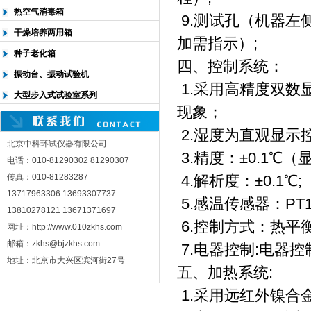
热空气消毒箱
9.测试孔（机器左
干燥培养两用箱
加需指示）;
种子老化箱
四、控制系统：
振动台、振动试验机
1.采用高精度双数显
大型步入式试验室系列
现象；
2.湿度为直观显示
北京中科环试仪器有限公司
3.精度：±0.1℃
电话：010-81290302 81290307
传真：010-81283287
4.解析度：±0.1℃;
13717963306 13693307737
5.感温传感器：PT
13810278121 13671371697
6.控制方式：热平
网址：http://www.010zkhs.com
邮箱：zkhs@bjzkhs.com
7.电器控制:电器控
地址：北京市大兴区滨河街27号
五、加热系统:
1.采用远红外镍合