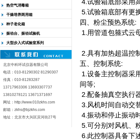
4.试验箱底部采用
热空气消毒箱
5.试验箱底部有更
干燥培养两用箱
四、粉尘预热系统:
种子老化箱
1.用管道包箍式云
振动台、振动试验机
大型步入式试验室系列
2.具有加热超温控制
五、控制系统:
北京中科环试仪器有限公司
电话：010-81290302 81290307
1.设备主控制器采
传真：010-81283287
间等;
13717963306 13693307737
2.配备抽真空执行器
13810278121 13671371697
网址：http://www.010zkhs.com
3.风机时间自动交替
邮箱：zkhs@bjzkhs.com
4.振动和停止振动
地址：北京市大兴区滨河街27号
5.可分别对风机、
6.此控制器具备下