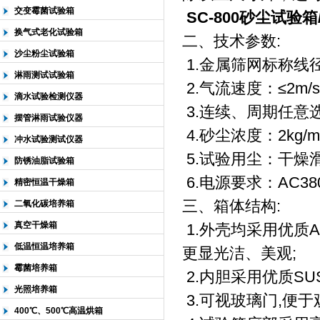
交变霉菌试验箱
SC-800砂尘试验
换气式老化试验箱
二、技术参数:
沙尘粉尘试验箱
1.金属筛网标称线径
淋雨测试试验箱
2.气流速度：≤2m/s
滴水试验检测仪器
3.连续、周期任意
摆管淋雨试验仪器
4.砂尘浓度：2kg/m
冲水试验测试仪器
5.试验用尘：干
防锈油脂试验箱
6.电源要求：AC38
精密恒温干燥箱
三、箱体结构:
二氧化碳培养箱
真空干燥箱
1.外壳均采用优质
低温恒温培养箱
更显光洁、美观;
霉菌培养箱
2.内胆采用优质SUS
光照培养箱
3.可视玻璃门,便
400℃、500℃高温烘箱