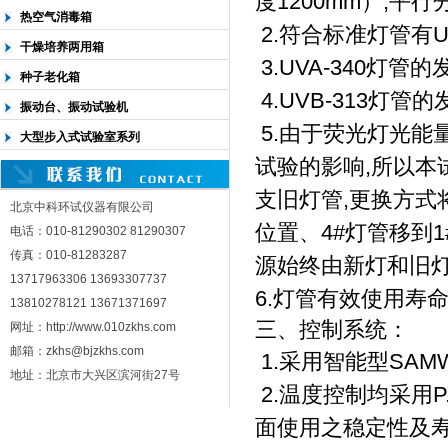
度1200mm）,平
热空气消毒箱
2.符合标准灯管有U
干燥培养两用箱
3.UVA-340灯管
种子老化箱
4.UVB-313灯管
振动台、振动试验机
5.由于荧光灯光能
大型步入式试验室系列
试验的影响,所以本
支旧灯管,更换方式将
北京中科环试仪器有限公司
位置、4#灯管移到
电话：010-81290302 81290307
传真：010-81283287
源始终由新灯和旧灯
13717963306 13693307737
6.灯管有效使用寿命
13810278121 13671371697
三、
控制系统：
网址：http://www.010zkhs.com
邮箱：zkhs@bjzkhs.com
1.采用智能型SAM
地址：北京市大兴区滨河街27号
2.温度控制均采用P.
面使用之稳定性及