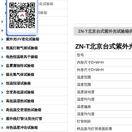
QL-500动态臭氧老化试验箱
QL-0*型臭氧老化试验箱
北京中科环试仪器有限公司
低温恒温试验箱
高低温检测试验箱
ZN-T北京台式紫外光试验箱
紫外光UV老化试验箱
ZN-T北京台式紫
氙弧灯耐气候试验箱
型号
电热恒温鼓风干燥箱
内形尺寸D×W×H
盐雾腐蚀性试验箱
外形尺寸D×W×H
硫化氢气体试验箱
温度范围
恒温恒湿试验箱
湿度范围
温度波动度
交变高低温试验箱
温度均匀度
高低温湿热试验箱
温度偏差
高低温交变湿热试验箱
湿度均匀度
紫外线灯管/太阳光灯管
灯管间距
冷热温度冲击试验箱
样品架与灯管表面距离