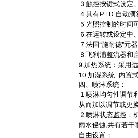
3.触控按键式设定
4.具有P.I.D 
5.光照控制的时间
6.在运转或设定中
7.法国“施耐德”元
8.飞利浦整流器和
9.加热系统：采用
10.加湿系统: 内
四、
喷淋系统：
1.喷淋均匀性调节
从而加以调节或更
2.喷淋状态监控：
雨水侵蚀,共有若
自由设置；