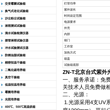
灯管功率
交变霉菌试验箱
紫外波长
换气式老化试验箱
时间设定范围
沙尘粉尘试验箱
电源要求
淋雨测试试验箱
外壳
滴水试验检测仪器
内胆
箱门
摆管淋雨试验仪器
工作室
冲水试验测试仪器
加热方式
防锈油脂试验箱
箱盖
精密恒温干燥箱
试验箱底部
二氧化碳培养箱
ZN-T北京台式紫
真空干燥箱
一、
服务承诺：免费
低温恒温培养箱
关技术人员免费做相
霉菌培养箱
二、
光源：
光照培养箱
1.光源采用4支U
400℃、500℃高温烘箱