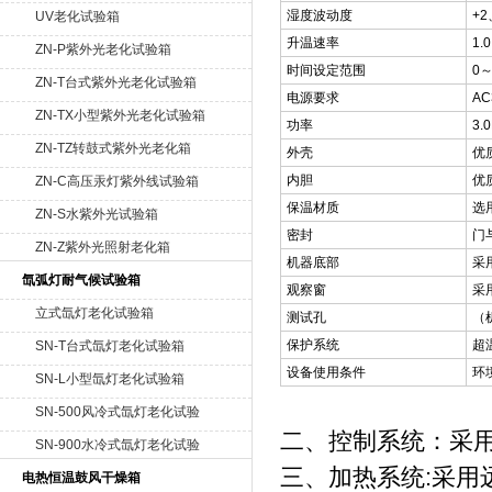
湿度波动度
+2
UV老化试验箱
升温速率
1.
ZN-P紫外光老化试验箱
时间设定范围
0～
ZN-T台式紫外光老化试验箱
电源要求
AC
ZN-TX小型紫外光老化试验箱
功率
3.
ZN-TZ转鼓式紫外光老化箱
外壳
优
内胆
优
ZN-C高压汞灯紫外线试验箱
保温材质
选
ZN-S水紫外光试验箱
密封
门
ZN-Z紫外光照射老化箱
机器底部
采
氙弧灯耐气候试验箱
观察窗
采
立式氙灯老化试验箱
测试孔
（
保护系统
超
SN-T台式氙灯老化试验箱
设备使用条件
环
SN-L小型氙灯老化试验箱
SN-500风冷式氙灯老化试验
二、控制系统：采用
箱
SN-900水冷式氙灯老化试验
箱
三、加热系统:采用
电热恒温鼓风干燥箱