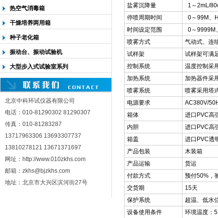
盐雾沉降量
1～2mL/80
热空气消毒箱
停喷周期时间
0～99M、
干燥培养两用箱
时间设定范围
0～9999M
种子老化箱
喷雾方式
气动式、连
振动台、振动试验机
试样架
试样架可满足
控制系统
温度控制采
大型步入式试验室系列
加热系统
加热器件采
喷雾系统
喷雾采用塔
北京中科环试仪器有限公司
电源要求
AC380V/50
电话：010-81290302 81290307
箱体
进口PVC高
传真：010-81283287
内胆
进口PVC高
13717963306 13693307737
箱盖
进口PVC透
13810278121 13671371697
产品包装
木装箱
网址：http://www.010zkhs.com
产品运输
货运
邮箱：zkhs@bjzkhs.com
付款方式
预付50%，
地址：北京市大兴区滨河街27号
交货期
15天
保护系统
超温、低水
设备使用条件
环境温度：5