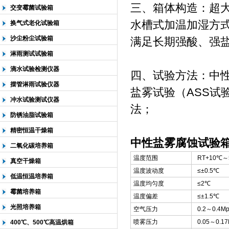
三、
箱体构造：超
交变霉菌试验箱
水槽式加温加湿方
换气式老化试验箱
沙尘粉尘试验箱
满足长期强酸、强
淋雨测试试验箱
滴水试验检测仪器
四、
试验方法：中性
摆管淋雨试验仪器
盐雾试验（ASS试
冲水试验测试仪器
法；
防锈油脂试验箱
精密恒温干燥箱
中性盐雾腐蚀试验
二氧化碳培养箱
温度范围
RT+10℃
真空干燥箱
温度波动度
≤±0.5
低温恒温培养箱
温度均匀度
≤2℃
霉菌培养箱
温度偏差
≤±1.5℃
光照培养箱
空气压力
0.2～0.4M
喷雾压力
0.05～0.17
400℃、500℃高温烘箱